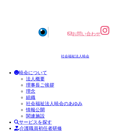
〒751-0887 山口県下関市大字小野64-1
MAP
TEL:083-256-5336 受付時間9:00〜17:00（平日）
ア
お問い合わせ
イ
コ
お知らせ
サイトマップ
個人情報保護方針
ン
リ
©
社会福祉法人暁会
ALL RIGHTS RESERVED.
ン
ク
暁会について
法人概要
理事長ご挨拶
理念
組織
社会福祉法人暁会のあゆみ
情報公開
関連施設
サービスを探す
介護職員初任者研修