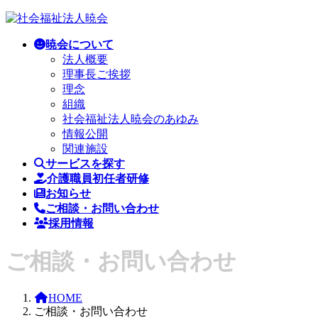
コ
ナ
ン
ビ
暁会について
テ
ゲ
法人概要
ン
ー
理事長ご挨拶
ツ
シ
理念
へ
ョ
組織
ス
ン
社会福祉法人暁会のあゆみ
キ
に
情報公開
ッ
移
関連施設
プ
動
サービスを探す
介護職員初任者研修
お知らせ
ご相談・お問い合わせ
採用情報
ご相談・お問い合わせ
HOME
ご相談・お問い合わせ