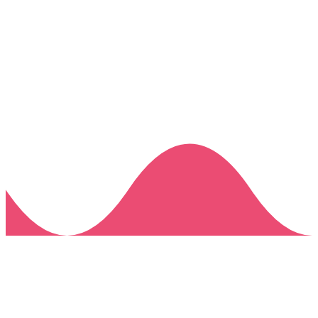
HOME
暁会について
情報公開
広報誌「あかつきだより」
サービスを探す
介護職員初任者研修
採用情報
ご相談・お問い合わせ